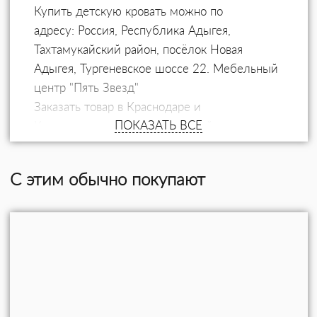
Купить детскую кровать можно по
адресу: Россия, Республика Адыгея,
Тахтамукайский район, посёлок Новая
Адыгея, Тургеневское шоссе 22. Мебельный
центр "Пять Звезд"
Заказать товар в Краснодаре и
ПОКАЗАТЬ ВСЕ
Краснодарском крае с доставкой можно
через форму обратной связи или по
телефону: +7 (906) 474-02- 47.
С этим обычно покупают
Доставка по Краснодару, Краснодарскому
краю и всей России.