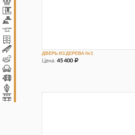
Люстры
Прихожие
Полки
Ковка
Комоды и тумбы
Декоративные балки
ДВЕРЬ ИЗ ДЕРЕВА №1
Детская мебель
Цена:
45 400
Диваны и кресла
Д
970мм
Г
100мм
В
2050мм
Винные погреба
Декор
Мебель для баров