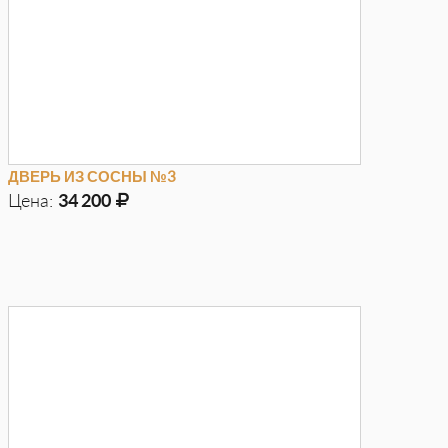
ДВЕРЬ ИЗ СОСНЫ №3
Цена:
34 200
Д
970мм
Г
100мм
В
2050мм