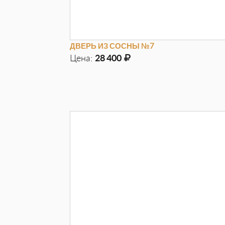
ДВЕРЬ ИЗ СОСНЫ №7
Цена:
28 400
Д
970мм
Г
100мм
В
2050мм