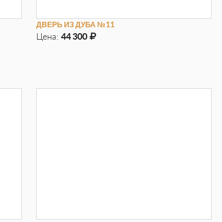
ДВЕРЬ ИЗ ДУБА №11
Цена:
44 300
Д
970мм
Г
100мм
В
2050мм