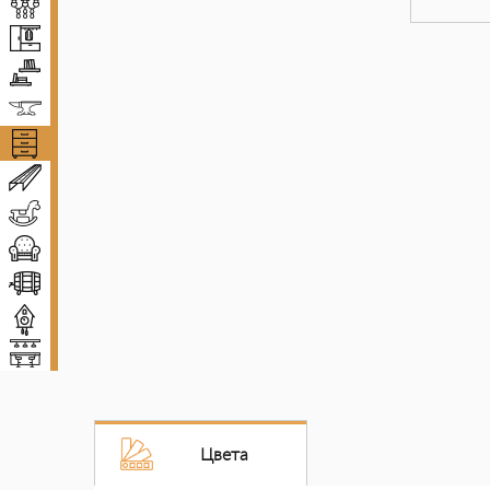
Люстры
Прихожие
Полки
Ковка
Комоды и тумбы
Декоративные балки
Детская мебель
Диваны и кресла
Винные погреба
Декор
Мебель для баров
Цвета