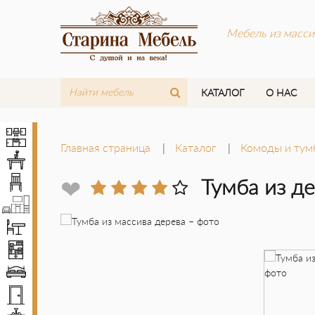
Мебель из масси
КАТАЛОГ
О НАС
Кухни
Главная страница
Каталог
Комоды и тумб
Столы
Стулья
❤
Тумба из д
Мебель LOFT
Комплекты мебели
Шкафы
Кровати
Двери