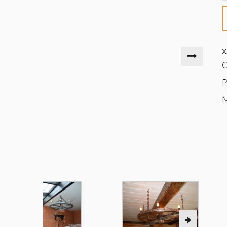
Х
С
Р
М