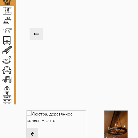
Люстры
Прихожие
Полки
Ковка
Комоды и тумбы
Декоративные балки
Детская мебель
Диваны и кресла
Винные погреба
Декор
Мебель для баров