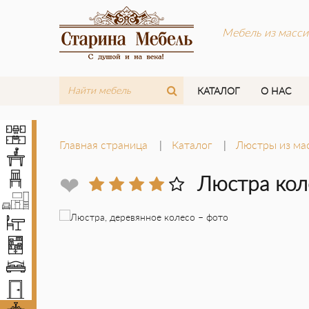
Мебель из масси
КАТАЛОГ
О НАС
Кухни
Главная страница
Каталог
Люстры из ма
Столы
Стулья
❤
Люстра кол
Мебель LOFT
Комплекты мебели
Шкафы
Кровати
Двери