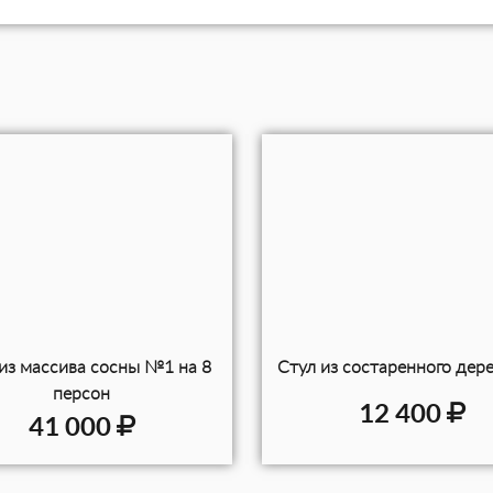
из массива сосны №1 на 8
Стул из состаренного дер
персон
12 400
41 000