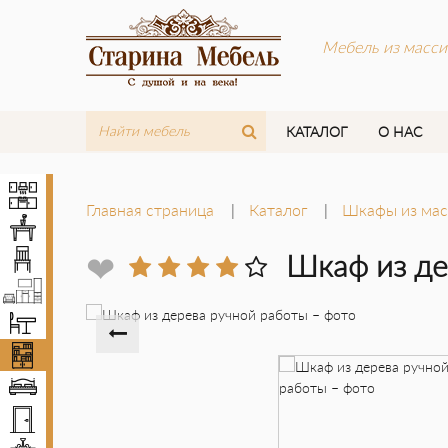
Мебель из масси
КАТАЛОГ
О НАС
Кухни
Главная страница
Каталог
Шкафы из мас
Столы
Стулья
❤
Шкаф из д
Мебель LOFT
Комплекты мебели
Шкафы
Кровати
Двери