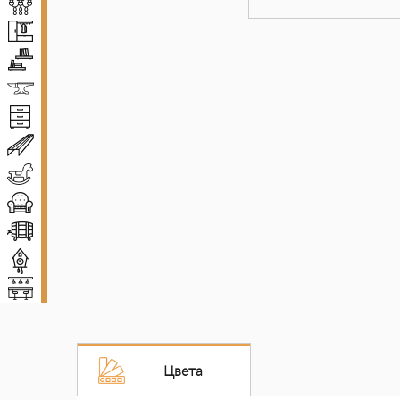
Люстры
Прихожие
Полки
Ковка
Комоды и тумбы
Декоративные балки
Детская мебель
Диваны и кресла
Винные погреба
Декор
Мебель для баров
Цвета